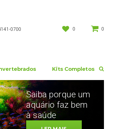
0
0
 4141-0700
Invertebrados
Kits Completos
Saiba porque um
aquário faz bem
à saúde