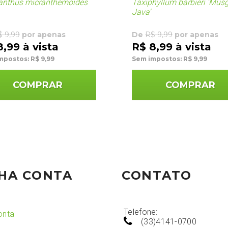
nthus micranthemoides
Taxiphyllum barbieri 'Mus
Java'
$ 9,99
por apenas
De
R$ 9,99
por apenas
8,99 à vista
R$ 8,99 à vista
mpostos: R$ 9,99
Sem impostos: R$ 9,99
COMPRAR
COMPRAR
HA CONTA
CONTATO
Telefone:
onta
(33)4141-0700