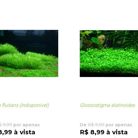
 fluitans (Indisponível)
Glossostigma elatinoides
$ 9,99
por apenas
De
R$ 9,99
por apenas
8,99 à vista
R$ 8,99 à vista