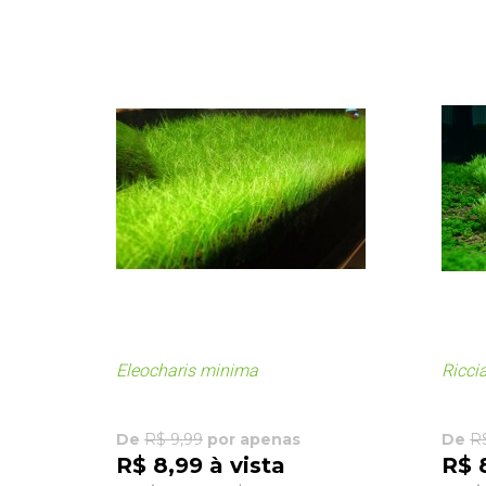
Eleocharis minima
Riccia
De
R$ 9,99
por apenas
De
R
R$ 8,99 à vista
R$ 