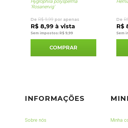
Hygrophila polysperma
Hemia
'Rosanervig'
De
R$ 9,99
por apenas
De
R
R$ 8,99 à vista
R$ 
Sem impostos: R$ 9,99
Sem i
COMPRAR
INFORMAÇÕES
MIN
Sobre nós
Minha c