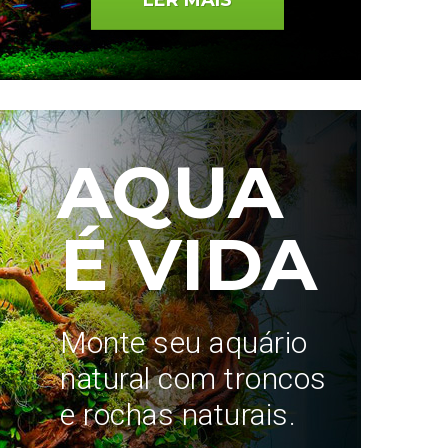
LER MAIS
AQUA
É VIDA
Monte seu aquário
natural com troncos
e rochas naturais.