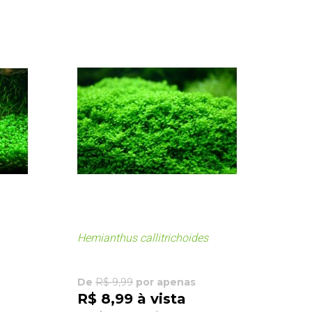
Hemianthus callitrichoides
De
R$ 9,99
por apenas
R$ 8,99 à vista