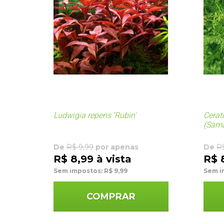
Ludwigia repens 'Rubin'
Cerato
(Sam
De
R$ 9,99
por apenas
De
R
R$ 8,99 à vista
R$ 
Sem impostos: R$ 9,99
Sem i
COMPRAR