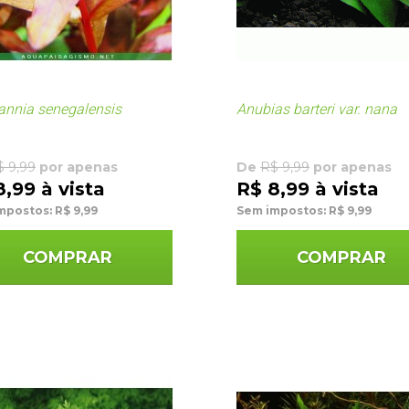
nnia senegalensis
Anubias barteri var. nana
$ 9,99
por apenas
De
R$ 9,99
por apenas
8,99 à vista
R$ 8,99 à vista
mpostos: R$ 9,99
Sem impostos: R$ 9,99
COMPRAR
COMPRAR