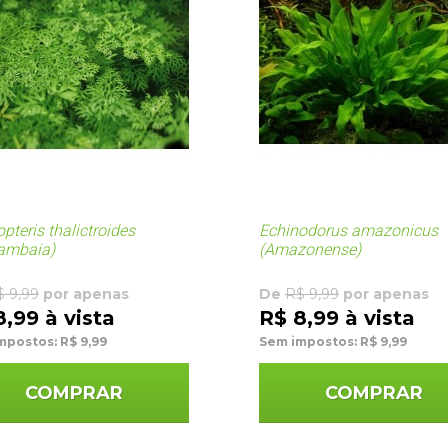
pteris thalictroides
Echinodorus amazonicus
ambaia)
(Amazonense)
$ 9,99
por apenas
De
R$ 9,99
por apenas
8,99 à vista
R$ 8,99 à vista
mpostos: R$ 9,99
Sem impostos: R$ 9,99
COMPRAR
COMPRAR