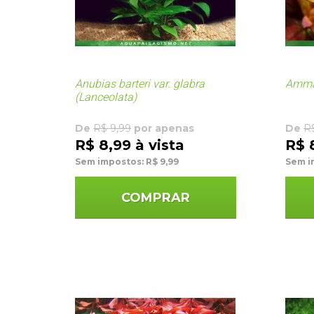
Anubias barteri var. glabra
Amma
(Lanceolata)
De
R$ 9,99
por apenas
De
R
R$ 8,99 à vista
R$ 
Sem impostos: R$ 9,99
Sem i
COMPRAR