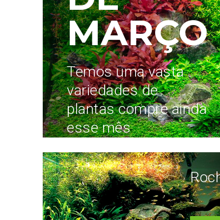
MARÇO
Temos uma vasta
variedades de
plantas compre ainda
esse mês
Roc
.